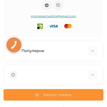
motozapchasti24@gmail.com
Популярне
Запчасти на мотоцикл Урал / МТ Днепр / К-750
Запчасти на мотоцикл Иж Юпитер / Планета
Запчасти на мотоцикл Ява
Запчасти на мотоцикл Минск
О нас
Запчасти на мотоцикл Восход
Доставка и Оплата
Каталог товарів
Запчасти на Дельту / Delta
Пользовательское соглашение
Запчасти на Альфу / Alpha