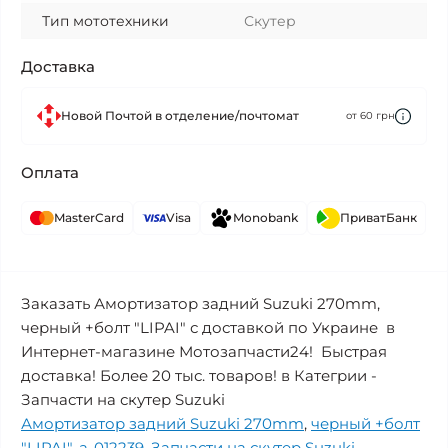
Тип мототехники
Скутер
Доставка
Новой Почтой в отделение/почтомат
от 60 грн
Оплата
MasterCard
Visa
Monobank
ПриватБанк
Заказать Амортизатор задний Suzuki 270mm,
черный +болт "LIPAI" с доставкой по Украине в
Интернет-магазине Мотозапчасти24! Быстрая
доставка! Более 20 тыс. товаров! в Категрии -
Запчасти на скутер Suzuki
Амортизатор задний Suzuki 270mm
,
черный +болт
"LIPAI"
,
a-012239
,
Запчасти на скутер Suzuki
,