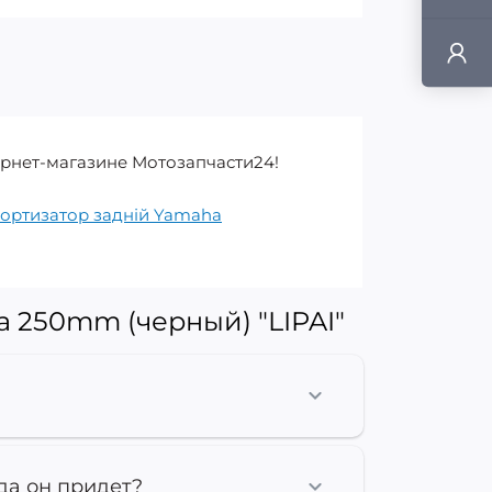
ернет-магазине Мотозапчасти24!
ортизатор задній Yamaha
 250mm (черный) "LIPAI"
да он придет?