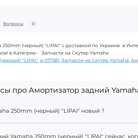
Вопросы
0
 250mm (черный) "LIPAI" с доставкой по Украине в Инт
ров! в Категрии - Запчасти на Скутер Yamaha
ерный) "LIPAI"
,
a-017581
,
Запчасти на Скутер Yamaha
,
Ам
сы про Амортизатор задний Yamaha
ha 250mm (черный) "LIPAI" новый ?
ий Yamaha 250mm (черный) "LIPAI" сейчас, ког