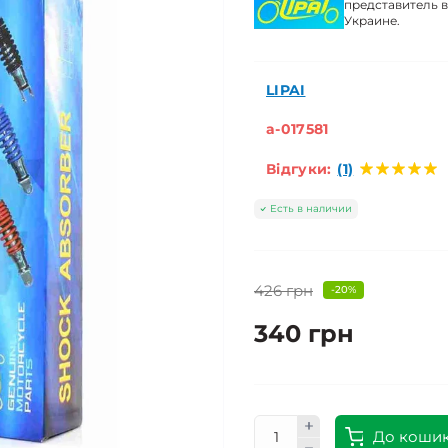
представитель в
Украине.
LIPAI
a-017581
Відгуки:
(1)
Есть в наличии
426 грн
-20%
340 грн
До коши