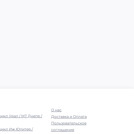
О нас
цикл Урал / МТ Днепр /
Доставка и Оплата
Пользовательское
цикл Иж Юпитер /
соглашение