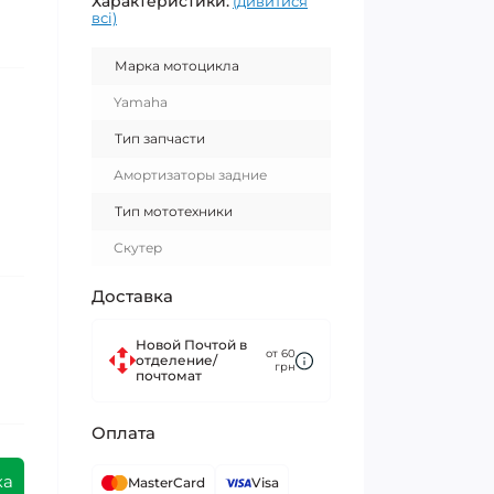
Характеристики:
(дивитися
всі)
Марка мотоцикла
Yamaha
Тип запчасти
Амортизаторы задние
Тип мототехники
Скутер
Доставка
Новой Почтой в
от 60
отделение/
грн
почтомат
Оплата
ка
MasterCard
Visa