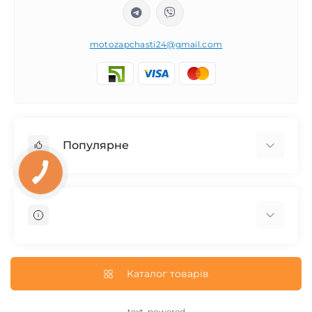
motozapchasti24@gmail.com
Популярне
Запчасти на мотоцикл Урал / МТ Днепр / К-750
Запчасти на мотоцикл Иж Юпитер / Планета
Запчасти на мотоцикл Ява
Запчасти на мотоцикл Минск
О нас
Запчасти на мотоцикл Восход
Доставка и Оплата
Каталог товарів
Запчасти на Дельту / Delta
Пользовательское соглашение
Запчасти на Альфу / Alpha
Возврат/Обмен
text_powered