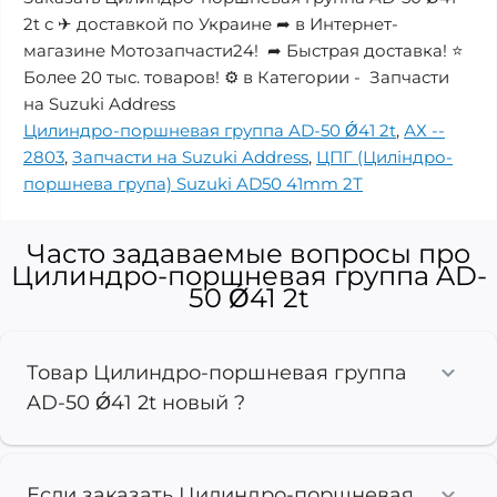
2t с ✈ доставкой по Украине ➦ в Интернет-
магазине Мотозапчасти24! ➦ Быстрая доставка! ⭐
Более 20 тыс. товаров! ⚙️ в Категории - Запчасти
на Suzuki Address
Цилиндро-поршневая группа AD-50 Ǿ41 2t
,
АХ --
2803
,
Запчасти на Suzuki Address
,
ЦПГ (Циліндро-
поршнева група) Suzuki AD50 41mm 2Т
Часто задаваемые вопросы про
Цилиндро-поршневая группа AD-
50 Ǿ41 2t
Товар Цилиндро-поршневая группа
AD-50 Ǿ41 2t новый ?
Если заказать Цилиндро-поршневая