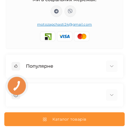
motozapchasti24@gmail.com
Популярне
Запчасти на мотоцикл Урал / МТ Днепр / К-750
КНОПКА
ЗВ'ЯЗКУ
Запчасти на мотоцикл Иж Юпитер / Планета
Запчасти на мотоцикл Ява
Запчасти на мотоцикл Минск
О нас
Запчасти на мотоцикл Восход
Доставка и Оплата
Каталог товарів
Запчасти на Дельту / Delta
Пользовательское соглашение