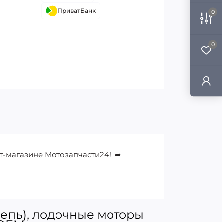
ПриватБанк
0
0
ет-магазине Мотозапчасти24! ➦
цепь), лодочные моторы