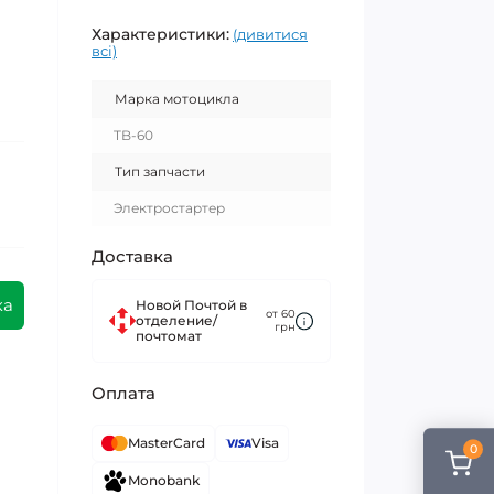
Характеристики:
(дивитися
всі)
Марка мотоцикла
TB-60
Тип запчасти
Электростартер
Доставка
ка
Новой Почтой в
от 60
отделение/
грн
почтомат
Оплата
MasterCard
Visa
0
Monobank