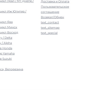
цикл Урал / МТ Днепр /
Доставка и Оплата
Пользовательское
цикл Иж Юпитер /
соглашение
Возврат/Обмен
цикл Ява
text_contact
оцикл Минск
text_sitemap
цикл Восход
text_special
у / Delta
 / Alpha
ер Honda
ер Yamaha
р Suzuki
са, Велорезина