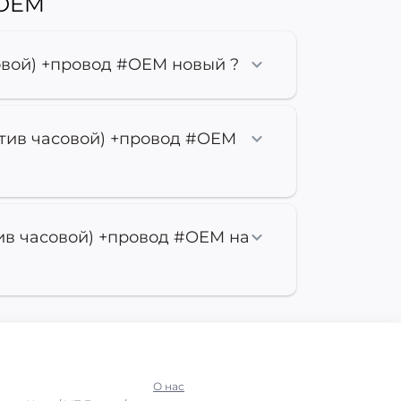
#OEM
овой) +провод #OEM новый ?
отив часовой) +провод #OEM
ив часовой) +провод #OEM на
О нас