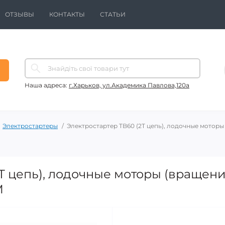
ОТЗЫВЫ
КОНТАКТЫ
СТАТЬИ
Наша адреса:
г.Харьков, ул.Академика Павлова,120а
Электростартеры
Электростартер TB60 (2T цепь), лодочные мотор
2T цепь), лодочные моторы (вращен
M