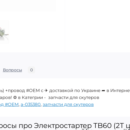
Вопросы
0
пь) +провод #OEM с ✈ доставкой по Украине ➦ в Интерн
аров! ⚙️ в Категрии - запчасти для скутеров
вод #OEM
,
a-035380
,
запчасти для скутеров
осы про Электростартер TB60 (2T 