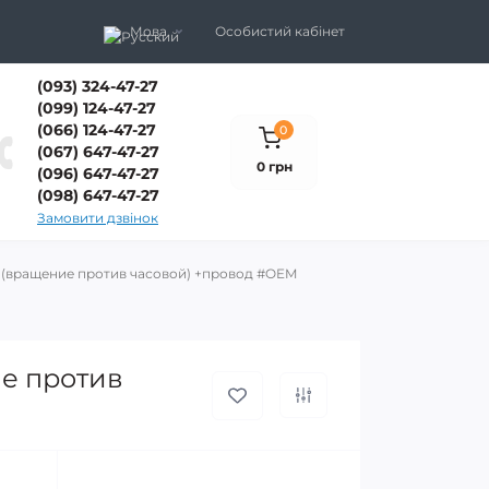
Мова
Особистий кабінет
(093) 324-47-27
(099) 124-47-27
(066) 124-47-27
0
(067) 647-47-27
0 грн
(096) 647-47-27
(098) 647-47-27
Замовити дзвінок
ы (вращение против часовой) +провод #OEM
ие против