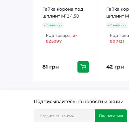
Гайка корона под
Гайка ко
шплинт M12-1.50
шплинт M
В наличии
В наличии
Код товара:
a-
Код тов
025097
007121
81 грн
42 грн
Подписывайтесь на новости и акции:
Подписаться