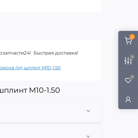
0
озапчасти24! Быстрая доставка!
0
орона під шплінт M10-1.50
0
шплинт M10-1.50