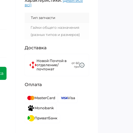
Характеристики:
(дивитися
всі)
Тип запчасти
Гайки общего назначения
(разных типов и размеров)
Доставка
Новой Почтой в
от 60
отделение/
грн
почтомат
ка
Оплата
MasterCard
Visa
Monobank
ПриватБанк