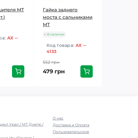
шителя МТ
Гайка заднего
т.)
моста с сальниками
МТ
В наличии
ра:
АХ --
Код товара:
АХ --
4133
552 грн
479 грн
О нас
цикл Урал / МТ Днепр /
Доставка и Оплата
Пользовательское
цикл Иж Юпитер /