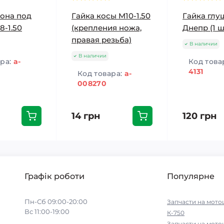
рона под
Гайка косы M10-1.50
Гайка глу
8-1.50
(крепления ножа,
Днепр (1 ш
правая резьба)
В наличии
В наличии
ара:
a-
Код това
4131
Код товара:
a-
008270
14 грн
120 грн
Графік роботи
Популярне
Пн-Сб 09:00-20:00
Запчасти на мото
Вс 11:00-19:00
К-750
__________
Запчасти на мото