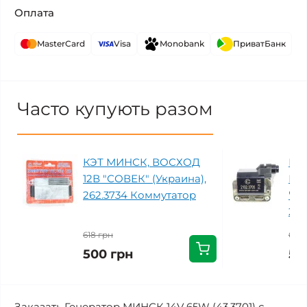
Оплата
MasterCard
Visa
Monobank
ПриватБанк
Часто купують разом
КЭТ МИНСК, ВОСХОД
Ка
12В "СОВЕК" (Украина),
МИ
262.3734 Коммутатор
"СО
210
618 грн
618 
500 грн
51
Заказать Генератор МИНСК 14V 65W (43.3701) с