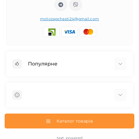
motozapchasti24@gmail.com
Популярне
Запчасти на мотоцикл Урал / МТ Днепр / К-750
Запчасти на мотоцикл Иж Юпитер / Планета
Запчасти на мотоцикл Ява
Запчасти на мотоцикл Минск
О нас
Запчасти на мотоцикл Восход
Доставка и Оплата
Каталог товарів
Запчасти на Дельту / Delta
Пользовательское соглашение
Запчасти на Альфу / Alpha
Возврат/Обмен
text_powered