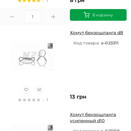
8 грн
1
В корзину
Хомут бензошланга d8
Код товара:
a-023311
13 грн
1
Хомут бензошланга
усиленный d10