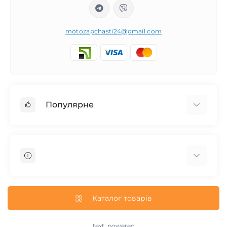
motozapchasti24@gmail.com
Популярне
Запчасти на мотоцикл Урал / МТ Днепр / К-750
Запчасти на мотоцикл Иж Юпитер / Планета
Запчасти на мотоцикл Ява
Запчасти на мотоцикл Минск
О нас
Запчасти на мотоцикл Восход
Доставка и Оплата
Каталог товарів
Запчасти на Дельту / Delta
Пользовательское соглашение
Запчасти на Альфу / Alpha
Возврат/Обмен
text_powered