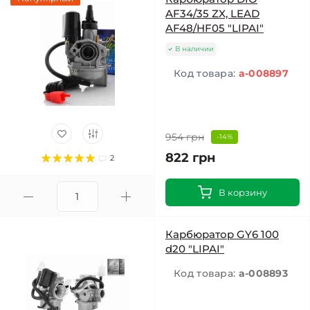
AF34/35 ZX, LEAD
AF48/HF05 "LIPAI"
В наличии
Код товара:
a-008897
954 грн
-14%
822 грн
2
В корзину
Карбюратор GY6 100
d20 "LIPAI"
Код товара:
a-008893