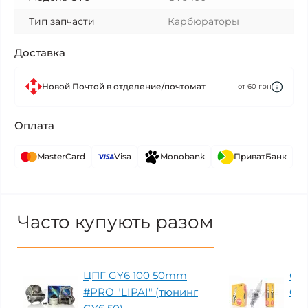
Тип запчасти
Карбюраторы
Доставка
Новой Почтой в отделение/почтомат
от 60 грн
Оплата
MasterCard
Visa
Monobank
ПриватБанк
Часто купують разом
ЦПГ GY6 100 50mm
Све
#PRO "LIPAI" (тюнинг
C7H