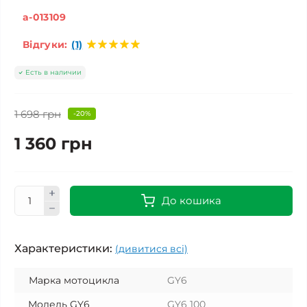
a-013109
Відгуки:
(1)
Есть в наличии
1 698 грн
-20%
1 360 грн
До кошика
Характеристики:
(дивитися всі)
Марка мотоцикла
GY6
Модель GY6
GY6 100