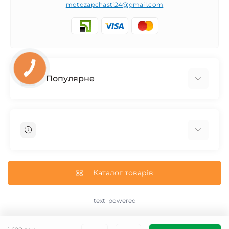
motozapchasti24@gmail.com
Популярне
Запчасти на мотоцикл Урал / МТ Днепр / К-750
Запчасти на мотоцикл Иж Юпитер / Планета
Запчасти на мотоцикл Ява
Запчасти на мотоцикл Минск
О нас
Запчасти на мотоцикл Восход
Доставка и Оплата
Каталог товарів
Запчасти на Дельту / Delta
Пользовательское соглашение
Запчасти на Альфу / Alpha
Возврат/Обмен
text_powered
Запчасти на скутер Honda
text_contact
Запчасти на Скутер Yamaha