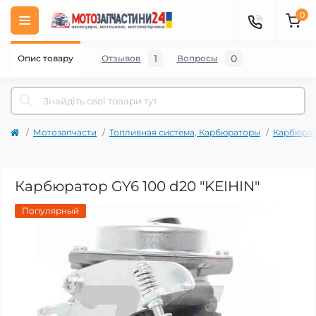
0
1
0
Опис товару
Отзывов
Вопросы
Мотозапчасти
Топливная система, Карбюраторы
Карбюра
Карбюратор GY6 100 d20 "KEIHIN"
Популярный