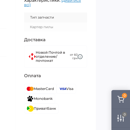
Характеристики:
(дивитися
всі)
Тип запчасти
Картер пилы
Доставка
Новой Почтой в
от 60
отделение/
грн
почтомат
Оплата
MasterCard
Visa
0
Monobank
ПриватБанк
0