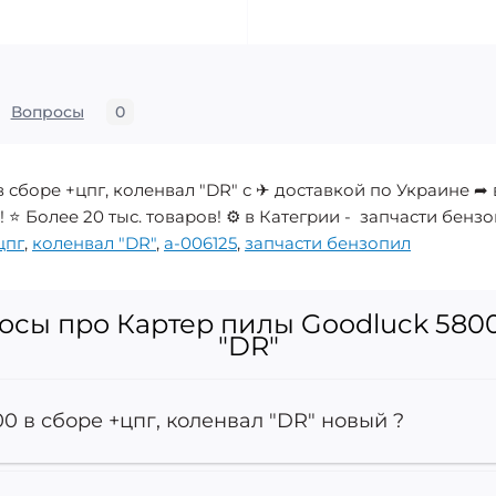
Вопросы
0
в сборе +цпг, коленвал "DR" с ✈ доставкой по Украине ➦
⭐ Более 20 тыс. товаров! ⚙️ в Категрии - запчасти бенз
цпг
,
коленвал "DR"
,
a-006125
,
запчасти бензопил
сы про Картер пилы Goodluck 5800
"DR"
0 в сборе +цпг, коленвал "DR" новый ?