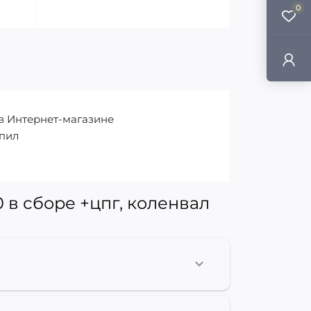
0
 в Интернет-магазине
опил
 в сборе +цпг, коленвал