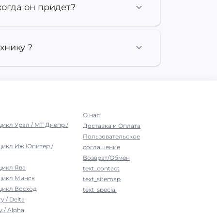
когда он придет?
хнику ?
О нас
цикл Урал / МТ Днепр /
Доставка и Оплата
Пользовательское
цикл Иж Юпитер /
соглашение
Возврат/Обмен
цикл Ява
text_contact
оцикл Минск
text_sitemap
цикл Восход
text_special
у / Delta
 / Alpha