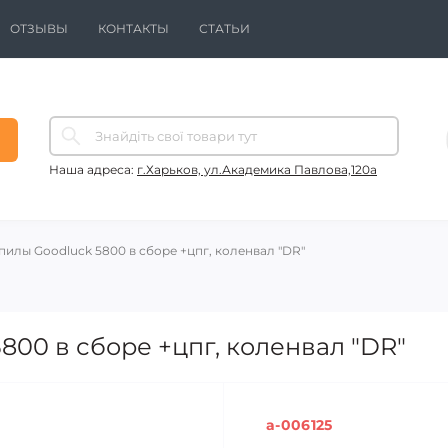
ОТЗЫВЫ
КОНТАКТЫ
СТАТЬИ
Наша адреса:
г.Харьков, ул.Академика Павлова,120а
пилы Goodluck 5800 в сборе +цпг, коленвал "DR"
800 в сборе +цпг, коленвал "DR"
a-006125