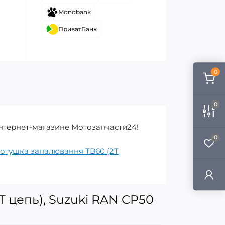
Monobank
ПриватБанк
0
0
 Интернет-магазине Мотозапчасти24!
0
отушка запалювання TB60 (2T
 цепь), Suzuki RAN CP50