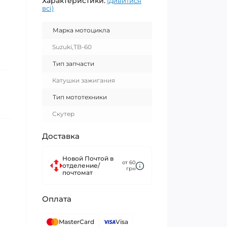
Характеристики:
(дивитися
всі)
Марка мотоцикла
Suzuki,TB-60
Тип запчасти
Катушки зажигания
Тип мототехники
Скутер
Доставка
Новой Почтой в
от 60
отделение/
грн
почтомат
Оплата
MasterCard
Visa