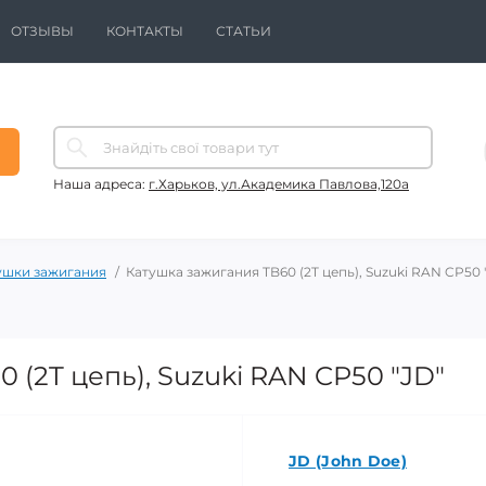
ОТЗЫВЫ
КОНТАКТЫ
СТАТЬИ
Наша адреса:
г.Харьков, ул.Академика Павлова,120а
ушки зажигания
Катушка зажигания TB60 (2T цепь), Suzuki RAN CP50 
 (2T цепь), Suzuki RAN CP50 "JD"
JD (John Doe)