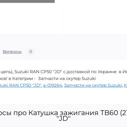
Вопросы
0
 цепь), Suzuki RAN CP50 "JD" с доставкой по Украине в
ов! в Категрии - Запчасти на скутер Suzuki
zuki RAN CP50 "JD"
,
a-019264
,
Запчасти на скутер Suzuki
,
К
сы про Катушка зажигания TB60 (2T
"JD"