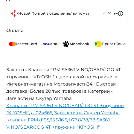
Новой Почтой в отделение/почтомат
от 60 грн
Оплата
MasterCard
Visa
Monobank
ПриватБанк
Заказать Клапаны ГРМ SA36J VINO/GEAR/JOG 4T
+пружины "KIYOSHI" с доставкой по Украине в
Интернет-магазине Мотозапчасти24! Быстрая
доставка! Более 20 тыс. товаров! в Категрии -
Запчасти на Скутер Yamaha
Клапаны ГРМ SA36J VINO/GEAR/JOG 4T +пружины
"KIYOSHI"
,
a-024665
,
Запчасти на Скутер Yamaha
,
Клапани ГРМ d15.5/15.5/16.5
,
h77.8/78/78 SA36J
VINO/GEAR/JOG 4T +пружини "KIYOSHI"