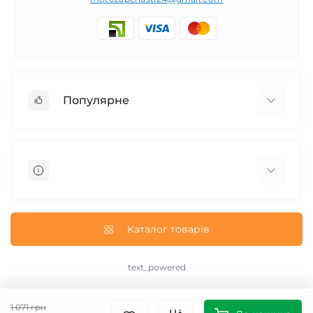
Популярне
Запчасти на мотоцикл Урал / МТ Днепр / К-750
Запчасти на мотоцикл Иж Юпитер / Планета
Запчасти на мотоцикл Ява
Запчасти на мотоцикл Минск
О нас
Запчасти на мотоцикл Восход
Доставка и Оплата
Каталог товарів
Запчасти на Дельту / Delta
Пользовательское соглашение
Запчасти на Альфу / Alpha
Возврат/Обмен
text_powered
Запчасти на скутер Honda
text_contact
Запчасти на Скутер Yamaha
text_sitemap
1 071 грн