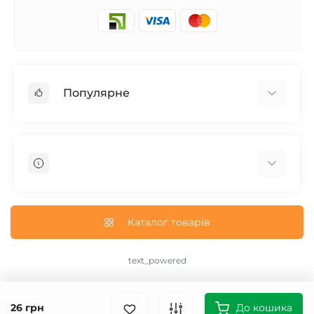
Популярне
Запчасти на мотоцикл Урал / МТ Днепр / К-750
Запчасти на мотоцикл Иж Юпитер / Планета
Запчасти на мотоцикл Ява
Запчасти на мотоцикл Минск
О нас
Запчасти на мотоцикл Восход
Доставка и Оплата
Каталог товарів
Запчасти на Дельту / Delta
Пользовательское соглашение
Запчасти на Альфу / Alpha
Возврат/Обмен
text_powered
Запчасти на скутер Honda
text_contact
Запчасти на Скутер Yamaha
text_sitemap
26 грн
Запчасти на скутер Suzuki
До кошика