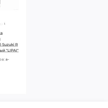
1
ка
я
) Suzuki R
ый "LIPAI"
ра:
a-