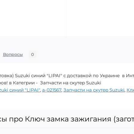
Вопросы
0
товка) Suzuki синий "LIPAI" с доставкой по Украине в 
ов! в Категрии - Запчасти на скутер Suzuki
uki синий "LIPAI"
,
a-021567
,
Запчасти на скутер Suzuki
,
Кл
 про Ключ замка зажигания (загото