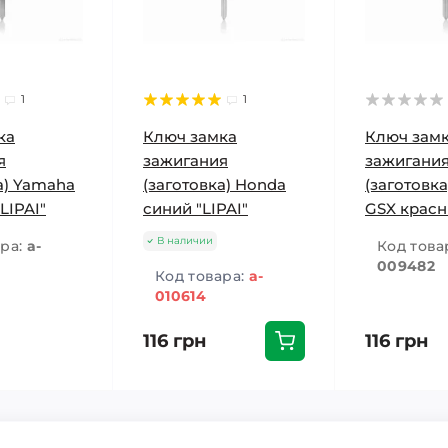
1
1
ка
Ключ замка
Ключ зам
я
зажигания
зажигани
а) Yamaha
(заготовка) Honda
(заготовка
LIPAI"
синий "LIPAI"
GSX красн
В наличии
ара:
a-
Код това
009482
Код товара:
a-
010614
116 грн
116 грн