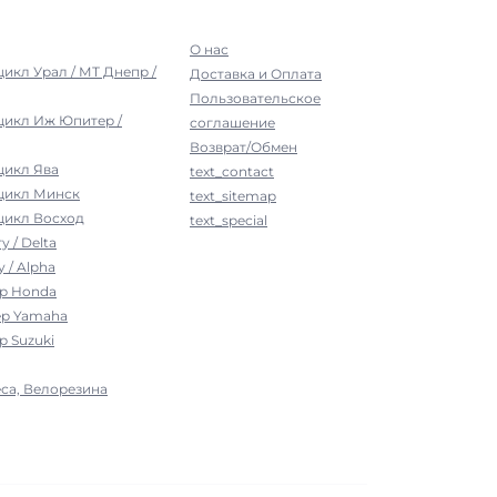
О нас
цикл Урал / МТ Днепр /
Доставка и Оплата
Пользовательское
цикл Иж Юпитер /
соглашение
Возврат/Обмен
цикл Ява
text_contact
оцикл Минск
text_sitemap
цикл Восход
text_special
у / Delta
 / Alpha
ер Honda
ер Yamaha
р Suzuki
са, Велорезина