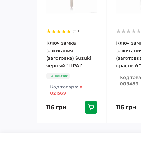
1
Ключ замка
Ключ зам
зажигания
зажигани
(заготовка) Suzuki
(заготовк
черный "LIPAI"
красный "
В наличии
Код тов
009483
Код товара:
a-
021569
116 грн
116 грн