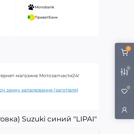
Monobank
ПриватБанк
0
0
Интернет-магазине Мотозапчасти24!
0
юч замку запалювання (заготівля)
вка) Suzuki синий "LIPAI"