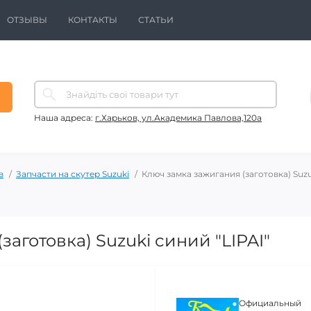
ОТЗЫВЫ
КОНТАКТЫ
СТАТЬИ
Наша адреса:
г.Харьков, ул.Академика Павлова,120а
в
Запчасти на скутер Suzuki
Ключ замка зажигания (заготовка) Suzu
аготовка) Suzuki синий "LIPAI"
Официальный