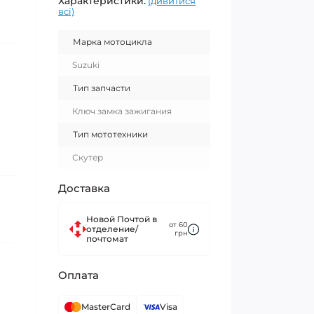
Характеристики:
(дивитися
всі)
Марка мотоцикла
Suzuki
Тип запчасти
Ключ замка зажигания
Тип мототехники
Скутер
Доставка
Новой Почтой в
от 60
отделение/
грн
почтомат
Оплата
MasterCard
Visa