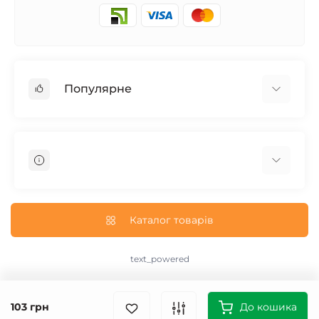
Популярне
Запчасти на мотоцикл Урал / МТ Днепр / К-750
Запчасти на мотоцикл Иж Юпитер / Планета
Запчасти на мотоцикл Ява
Запчасти на мотоцикл Минск
О нас
Запчасти на мотоцикл Восход
Доставка и Оплата
Каталог товарів
Запчасти на Дельту / Delta
Пользовательское соглашение
Запчасти на Альфу / Alpha
Возврат/Обмен
text_powered
Запчасти на скутер Honda
text_contact
Запчасти на Скутер Yamaha
text_sitemap
103 грн
Запчасти на скутер Suzuki
До кошика
text_special