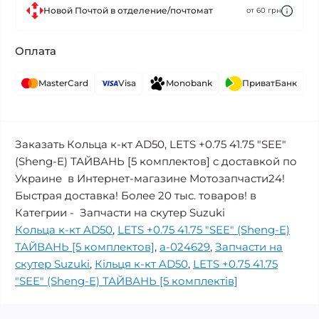
Новой Почтой в отделение/почтомат
от 60 грн
Оплата
MasterCard
Visa
Monobank
ПриватБанк
Заказать Кольца к-кт AD50, LETS +0.75 41.75 "SEE"
(Sheng-E) ТАЙВАНЬ [5 комплектов] с доставкой по
Украине в Интернет-магазине Мотозапчасти24!
Быстрая доставка! Более 20 тыс. товаров! в
Категрии - Запчасти на скутер Suzuki
Кольца к-кт AD50
,
LETS +0.75 41.75 "SEE" (Sheng-E)
ТАЙВАНЬ [5 комплектов]
,
a-024629
,
Запчасти на
скутер Suzuki
,
Кільця к-кт AD50
,
LETS +0.75 41.75
"SEE" (Sheng-E) ТАЙВАНЬ [5 комплектів]