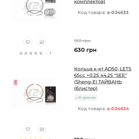
комплектов]
Код товара:
a-024633
901 грн
630 грн
1
Кольца к-кт AD50, LETS
65cc +0.25 44.25 "SEE"
(Sheng-E) ТАЙВАНЬ
(блистер)
В наличии
Код товара:
a-024634