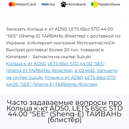
MasterCard
Visa
Monobank
ПриватБанк
Заказать Кольца к-кт AD50, LETS 65cc STD 44.00
"SEE" (Sheng-E) ТАЙВАНЬ (блистер) с доставкой по
Украине в Интернет-магазине Мотозапчасти24!
Быстрая доставка! Более 20 тыс. товаров! в
Категрии - Запчасти на скутер Suzuki
Кольца к-кт AD50
,
LETS 65cc STD 44.00 "SEE"
(Sheng-E) ТАЙВАНЬ (блистер)
,
a-024632
,
Запчасти
на скутер Suzuki
,
Кільця к-кт AD50
,
LETS 65cc STD
44.00 "SEE" (Sheng-E) ТАЙВАНЬ (блістер)
Часто задаваемые вопросы про
Кольца к-кт AD50, LETS 65cc STD
44.00 "SEE" (Sheng-E) ТАЙВАНЬ
(блистер)