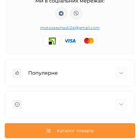
Ми в соціальних мережах:
motozapchasti24@gmail.com
Популярне
Запчасти на мотоцикл Урал / МТ Днепр / К-750
Запчасти на мотоцикл Иж Юпитер / Планета
Запчасти на мотоцикл Ява
Запчасти на мотоцикл Минск
О нас
Запчасти на мотоцикл Восход
Доставка и Оплата
Каталог товарів
Запчасти на Дельту / Delta
Пользовательское соглашение