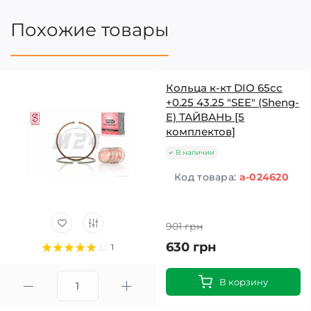
Похожие товары
Кольца к-кт DIO 65cc
+0.25 43.25 "SEE" (Sheng-
E) ТАЙВАНЬ [5
комплектов]
В наличии
Код товара:
a-024620
901 грн
630 грн
1
В корзину