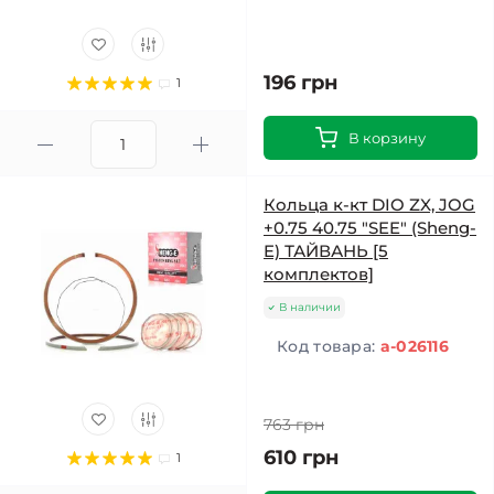
196 грн
1
В корзину
Кольца к-кт DIO ZX, JOG
+0.75 40.75 "SEE" (Sheng-
E) ТАЙВАНЬ [5
комплектов]
В наличии
Код товара:
a-026116
763 грн
610 грн
1