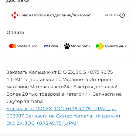
Доставка
Новой Почтой в отделение/почтомат
от 60 грн
Оплата
MasterCard
Visa
Monobank
ПриватБанк
Заказать Кольца к-кт DIO ZX, JOG +0.75 40.75
"LIPAI"_ с доставкой по Украине в Интернет-
магазине Мотозапчасти24! Быстрая доставка!
Более 20 тыс. товаров! в Категрии - Запчасти на
Скутер Yamaha
Кольца к-кт DIO ZX
,
JOG +0.75 40.75 "LIPAI"_
,
a-
008987
,
Запчасти на Скутер Yamaha
,
Кільця к-кт
DIO ZX
,
JOG +0.75 40.75 "LIPAI"