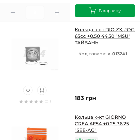
В корзину
Кольца к-кт DIO ZX, JOG
65cc +0.50 44.50 "MSU"
ТАЙВАНЬ
Код товара:
a-013241
183 грн
1
Кольца к-кт GIORNO
CREA AF54 +0.25 36.25
"SEE-AG"
В наличии