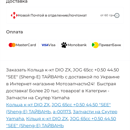
Доставка
Новой Почтой в отделение/почтомат
от 60 грн
Оплата
MasterCard
Visa
Monobank
ПриватБанк
Заказать Кольца к-кт DIO ZX, JOG 65cc +0.50 44.50
"SEE" (Sheng-E) ТАЙВАНЬ с доставкой по Украине
в Интернет-магазине Мотозапчасти24! Быстрая
доставка! Более 20 тыс. товаров! в Категрии -
Запчасти на Скутер Yamaha
Кольца к-кт DIO ZX
,
JOG 65cc +0.50 44.50 "SEE"
(Sheng-E) ТАЙВАНЬ
,
a-001173
,
Запчасти на Скутер
Yamaha
,
Кільця к-кт DIO ZX
,
JOG 65cc +0.50 44.50
"SEE" (Sheng-E) ТАЙВАНЬ