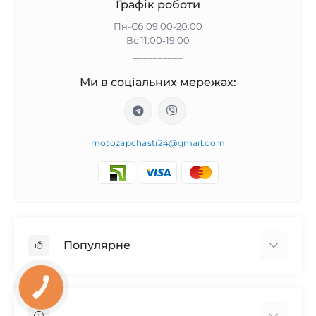
Графік роботи
Пн-Сб 09:00-20:00
Вс 11:00-19:00
__________
Ми в соціальних мережах:
motozapchasti24@gmail.com
Популярне
Запчасти на мотоцикл Урал / МТ Днепр / К-750
КНОПКА
ЗВ'ЯЗКУ
Запчасти на мотоцикл Иж Юпитер / Планета