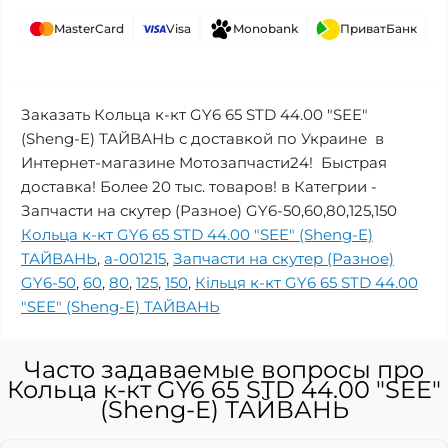
MasterCard
Visa
Monobank
ПриватБанк
Заказать Кольца к-кт GY6 65 STD 44.00 "SEE"
(Sheng-E) ТАЙВАНЬ с доставкой по Украине в
Интернет-магазине Мотозапчасти24! Быстрая
доставка! Более 20 тыс. товаров! в Категрии -
Запчасти на скутер (Разное) GY6-50,60,80,125,150
Кольца к-кт GY6 65 STD 44.00 "SEE" (Sheng-E)
ТАЙВАНЬ
,
a-001215
,
Запчасти на скутер (Разное)
GY6-50
,
60
,
80
,
125
,
150
,
Кільця к-кт GY6 65 STD 44.00
"SEE" (Sheng-E) ТАЙВАНЬ
Часто задаваемые вопросы про
Кольца к-кт GY6 65 STD 44.00 "SEE"
(Sheng-E) ТАЙВАНЬ