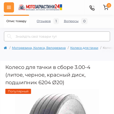
0
1
0
Опис товару
Отзывов
Вопросы
Моторезина, Колеса, Велорезина
Колесо для тачки
Колесо
Колесо для тачки в сборе 3.00-4
(литое, черное, красный диск,
подшипник 6204 Ø20)
Популярный