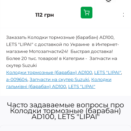
112 грн
37
Заказать Колодки тормозные (барабан) AD100,
LETS "LIPAI" с доставкой по Украине в Интернет-
магазине Мотозапчасти24! Быстрая доставка!
Более 20 тыс. товаров! в Категрии - Запчасти на
скутер Suzuki
Колодки тормозные (барабан) AD100
,
LETS "LIPAI"
,
a-009604
,
Запчасти на скутер Suzuki
,
Колодки
гальмівні (барабан) AD100
,
LETS "LIPAI"
Часто задаваемые вопросы про
Колодки тормозные (барабан)
AD100, LETS "LIPAI"