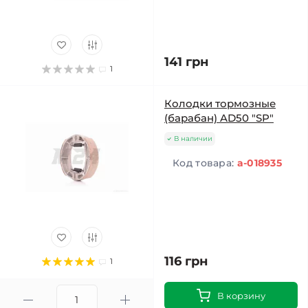
141 грн
1
Колодки тормозные
(барабан) AD50 "SP"
В наличии
Код товара:
a-018935
116 грн
1
В корзину