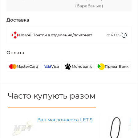
(барабаные)
Доставка
Новой Почтой в отделение/почтомат
от 60 грн
Оплата
MasterCard
Visa
Monobank
ПриватБанк
Часто купують разом
Вал маслонасоса LET'S
Рем
18.