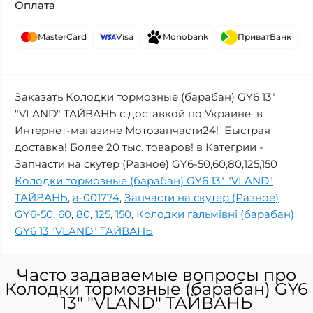
Оплата
MasterCard
Visa
Monobank
ПриватБанк
Заказать Колодки тормозные (барабан) GY6 13"
"VLAND" ТАЙВАНЬ с доставкой по Украине в
Интернет-магазине Мотозапчасти24! Быстрая
доставка! Более 20 тыс. товаров! в Категрии -
Запчасти на скутер (Разное) GY6-50,60,80,125,150
Колодки тормозные (барабан) GY6 13" "VLAND"
ТАЙВАНЬ
,
a-001774
,
Запчасти на скутер (Разное)
GY6-50
,
60
,
80
,
125
,
150
,
Колодки гальмівні (барабан)
GY6 13 "VLAND" ТАЙВАНЬ
Часто задаваемые вопросы про
Колодки тормозные (барабан) GY6
13" "VLAND" ТАЙВАНЬ