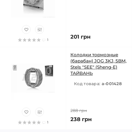
201 грн
1
Колодки тормозные
(барабан) JOG 3KJ, 5BM,
Stels "SEE" (Sheng-E)
ТАЙВАНЬ
Код товара:
a-001428
288 грн
238 грн
1