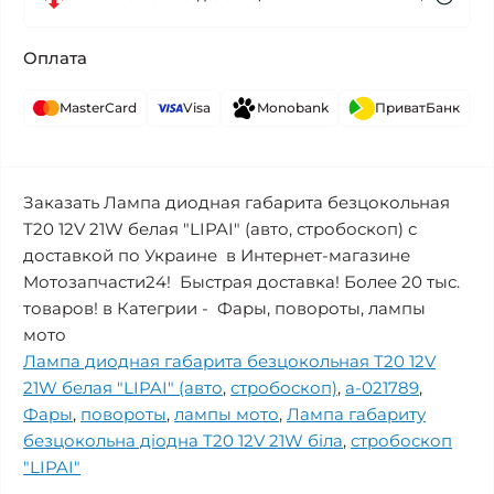
Оплата
MasterCard
Visa
Monobank
ПриватБанк
Заказать Лампа диодная габарита безцокольная
T20 12V 21W белая "LIPAI" (авто, стробоскоп) с
доставкой по Украине в Интернет-магазине
Мотозапчасти24! Быстрая доставка! Более 20 тыс.
товаров! в Категрии - Фары, повороты, лампы
мото
Лампа диодная габарита безцокольная T20 12V
21W белая "LIPAI" (авто
,
стробоскоп)
,
a-021789
,
Фары
,
повороты
,
лампы мото
,
Лампа габариту
безцокольна діодна T20 12V 21W біла
,
стробоскоп
"LIPAI"