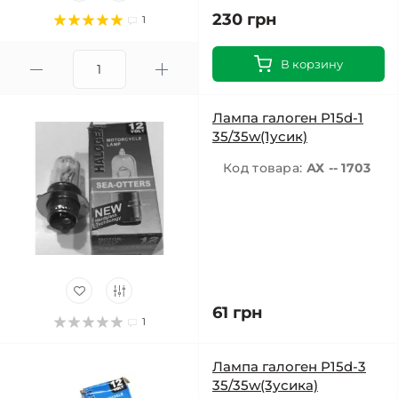
230 грн
1
В корзину
Лампа галоген P15d-1
35/35w(1усик)
Код товара:
АХ -- 1703
61 грн
1
Лампа галоген P15d-3
35/35w(3усика)