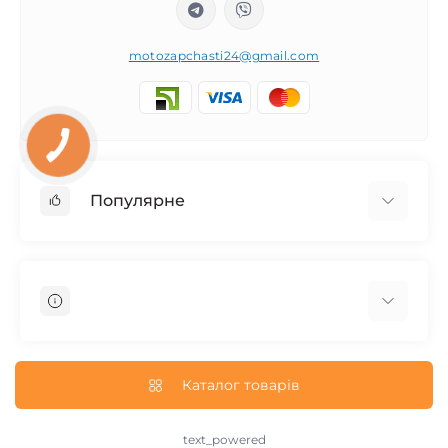
motozapchasti24@gmail.com
Популярне
Запчасти на мотоцикл Урал / МТ Днепр / К-750
Запчасти на мотоцикл Иж Юпитер / Планета
Запчасти на мотоцикл Ява
Запчасти на мотоцикл Минск
О нас
Запчасти на мотоцикл Восход
Доставка и Оплата
Каталог товарів
Запчасти на Дельту / Delta
Пользовательское соглашение
Запчасти на Альфу / Alpha
Возврат/Обмен
text_powered