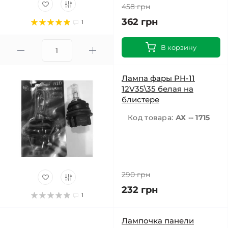
458 грн
362 грн
1
В корзину
Лампа фары РН-11
12V35\35 белая на
блистере
Код товара:
АХ -- 1715
290 грн
232 грн
1
Лампочка панели