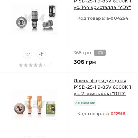
P15D-25-1 9-85V 6000K 1
ус, 144 кристалла "YDY"
Код товара:
a-004254
368 грн
-17%
306 грн
1
Лампа фары диодная
P15D-25-1 9-85V 6000K 1
ус, 2 кристалла "RTD"
В наличии
Код товара:
a-012916