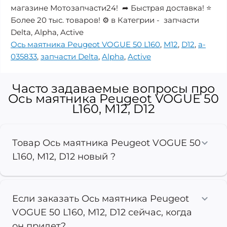
магазине Мотозапчасти24! ➦ Быстрая доставка! ⭐
Более 20 тыс. товаров! ⚙️ в Категрии - запчасти
Delta, Alpha, Active
Ось маятника Peugeot VOGUE 50 L160
,
M12
,
D12
,
a-
035833
,
запчасти Delta
,
Alpha
,
Active
Часто задаваемые вопросы про
Ось маятника Peugeot VOGUE 50
L160, M12, D12
Товар Ось маятника Peugeot VOGUE 50
L160, M12, D12 новый ?
Если заказать Ось маятника Peugeot
VOGUE 50 L160, M12, D12 сейчас, когда
он придет?