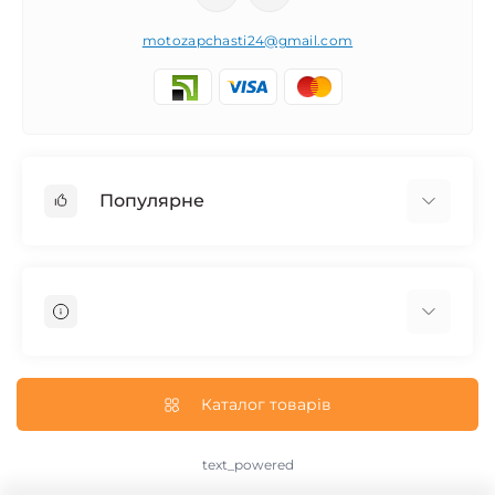
motozapchasti24@gmail.com
Популярне
Запчасти на мотоцикл Урал / МТ Днепр / К-750
Запчасти на мотоцикл Иж Юпитер / Планета
Запчасти на мотоцикл Ява
Запчасти на мотоцикл Минск
О нас
Запчасти на мотоцикл Восход
Доставка и Оплата
Каталог товарів
Запчасти на Дельту / Delta
Пользовательское соглашение
Запчасти на Альфу / Alpha
Возврат/Обмен
text_powered
Запчасти на скутер Honda