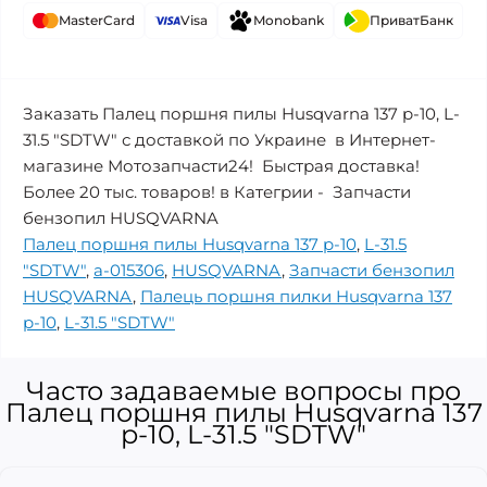
MasterCard
Visa
Monobank
ПриватБанк
Заказать Палец поршня пилы Husqvarna 137 p-10, L-
31.5 "SDTW" с доставкой по Украине в Интернет-
магазине Мотозапчасти24! Быстрая доставка!
Более 20 тыс. товаров! в Категрии - Запчасти
бензопил HUSQVARNA
Палец поршня пилы Husqvarna 137 p-10
,
L-31.5
"SDTW"
,
a-015306
,
HUSQVARNA
,
Запчасти бензопил
HUSQVARNA
,
Палець поршня пилки Husqvarna 137
p-10
,
L-31.5 "SDTW"
Часто задаваемые вопросы про
Палец поршня пилы Husqvarna 137
p-10, L-31.5 "SDTW"