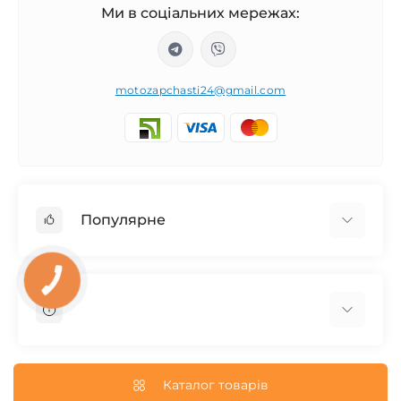
Ми в соціальних мережах:
motozapchasti24@gmail.com
Популярне
Запчасти на мотоцикл Урал / МТ Днепр / К-750
КНОПКА
ЗВ'ЯЗКУ
Запчасти на мотоцикл Иж Юпитер / Планета
Запчасти на мотоцикл Ява
Запчасти на мотоцикл Минск
О нас
Запчасти на мотоцикл Восход
Доставка и Оплата
Каталог товарів
Запчасти на Дельту / Delta