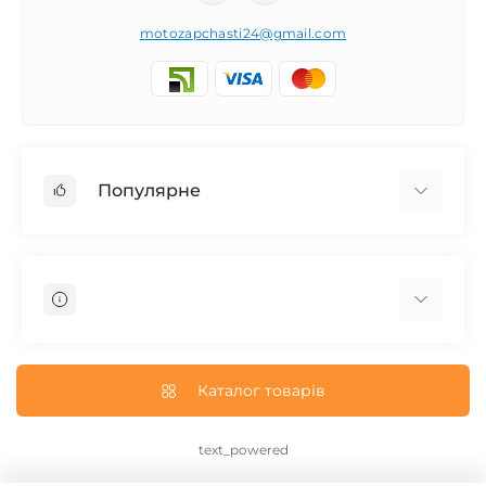
motozapchasti24@gmail.com
Популярне
Запчасти на мотоцикл Урал / МТ Днепр / К-750
Запчасти на мотоцикл Иж Юпитер / Планета
Запчасти на мотоцикл Ява
Запчасти на мотоцикл Минск
О нас
Запчасти на мотоцикл Восход
Доставка и Оплата
Каталог товарів
Запчасти на Дельту / Delta
Пользовательское соглашение
Запчасти на Альфу / Alpha
Возврат/Обмен
text_powered
Запчасти на скутер Honda
text_contact