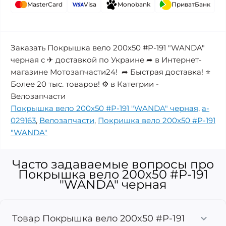
MasterCard
Visa
Monobank
ПриватБанк
Заказать Покрышка вело 200x50 #P-191 "WANDA"
черная с ✈ доставкой по Украине ➦ в Интернет-
магазине Мотозапчасти24! ➦ Быстрая доставка! ⭐
Более 20 тыс. товаров! ⚙️ в Категрии -
Велозапчасти
Покрышка вело 200x50 #P-191 "WANDA" черная
,
a-
029163
,
Велозапчасти
,
Покришка вело 200x50 #P-191
"WANDA"
Часто задаваемые вопросы про
Покрышка вело 200x50 #P-191
"WANDA" черная
Товар Покрышка вело 200x50 #P-191