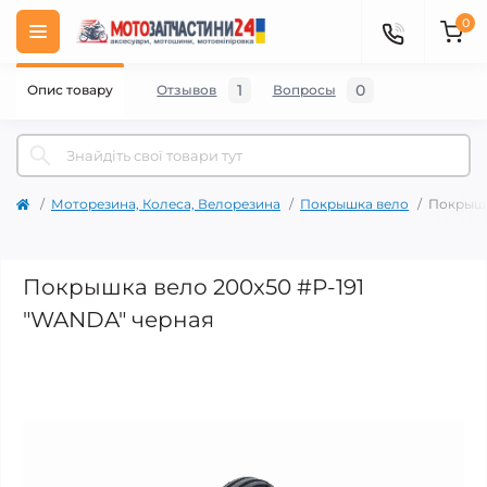
0
1
0
Опис товару
Отзывов
Вопросы
Моторезина, Колеса, Велорезина
Покрышка вело
Покрышк
Покрышка вело 200x50 #P-191
"WANDA" черная