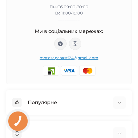
Пн-Сб 09:00-20:00
Вс 11:00-19:00
__________
Ми в соціальних мережах:
motozapchasti24@gmail.com
Популярне
Запчасти на мотоцикл Урал / МТ Днепр / К-750
КНОПКА
ЗВ'ЯЗКУ
Запчасти на мотоцикл Иж Юпитер / Планета
Запчасти на мотоцикл Ява