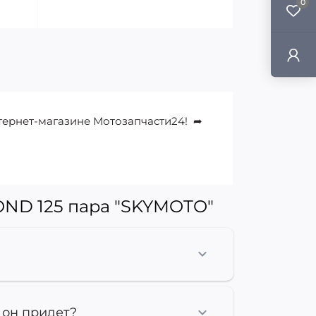
0
тернет-магазине Мотозапчасти24! ➦
ND 125 пара "SKYMOTO"
 он придет?