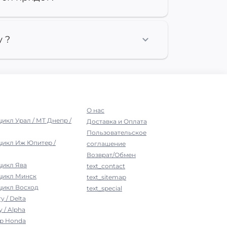
 ?
О нас
цикл Урал / МТ Днепр /
Доставка и Оплата
Пользовательское
цикл Иж Юпитер /
соглашение
Возврат/Обмен
цикл Ява
text_contact
оцикл Минск
text_sitemap
цикл Восход
text_special
у / Delta
 / Alpha
ер Honda