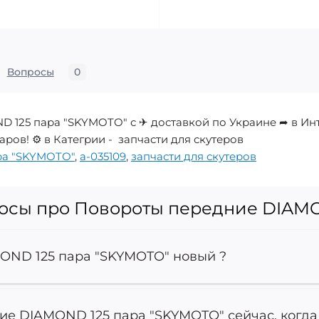
Вопросы
0
 125 пара "SKYMOTO" с ✈ доставкой по Украине ➦ в Ин
аров! ⚙️ в Категрии - запчасти для скутеров
ра "SKYMOTO"
,
a-035109
,
запчасти для скутеров
росы про Повороты передние DIAMO
OND 125 пара "SKYMOTO" новый ?
ие DIAMOND 125 пара "SKYMOTO" сейчас, когда