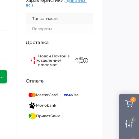
Характеристики:
(дивитися
всі)
Тип запчасти
Повороты
Доставка
Новой Почтой в
от 60
отделение/
грн
почтомат
ка
Оплата
MasterCard
Visa
0
Monobank
ПриватБанк
0