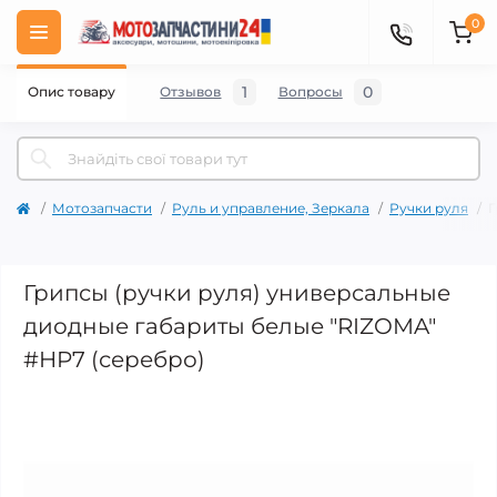
0
1
0
Опис товару
Отзывов
Вопросы
Мотозапчасти
Руль и управление, Зеркала
Ручки руля
Г
Грипсы (ручки руля) универсальные
диодные габариты белые "RIZOMA"
#HP7 (серебро)