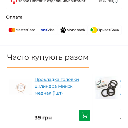
Новой Почтой в отделение/почтомат
от 60 грн
Оплата
MasterCard
Visa
Monobank
ПриватБанк
Часто купують разом
Прокладка головки
Ди
цилиндра Минск
МИ
медная (1шт)
АТ
483
39 грн
40