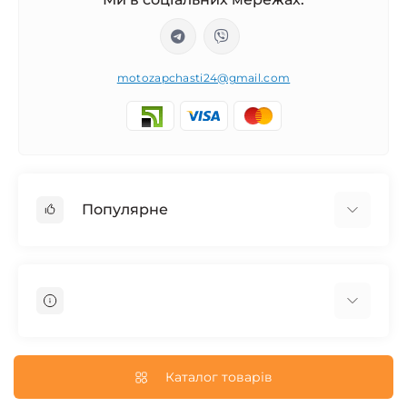
motozapchasti24@gmail.com
Популярне
Запчасти на мотоцикл Урал / МТ Днепр / К-750
Запчасти на мотоцикл Иж Юпитер / Планета
Запчасти на мотоцикл Ява
Запчасти на мотоцикл Минск
О нас
Запчасти на мотоцикл Восход
Доставка и Оплата
Каталог товарів
Запчасти на Дельту / Delta
Пользовательское соглашение