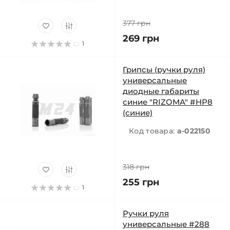
377 грн
269 грн
1
Грипсы (ручки руля)
универсальные
диодные габариты
синие "RIZOMA" #HP8
(синие)
Код товара:
a-022150
318 грн
255 грн
1
Ручки руля
универсальные #288