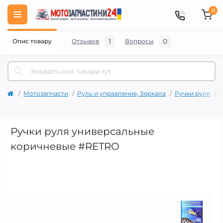
0
1
0
Опис товару
Отзывов
Вопросы
Мотозапчасти
Руль и управление, Зеркала
Ручки руля
Р
Ручки руля универсальные
коричневые #RETRO