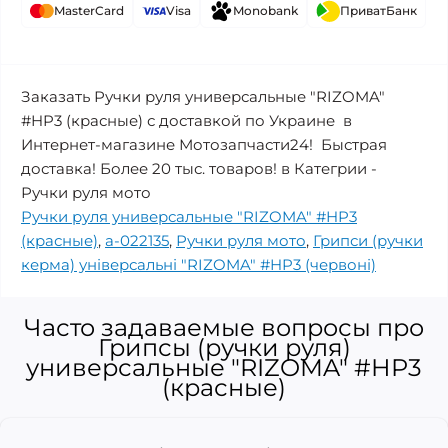
MasterCard
Visa
Monobank
ПриватБанк
Заказать Ручки руля универсальные "RIZOMA"
#HP3 (красные) с доставкой по Украине в
Интернет-магазине Мотозапчасти24! Быстрая
доставка! Более 20 тыс. товаров! в Категрии -
Ручки руля мото
Ручки руля универсальные "RIZOMA" #HP3
(красные)
,
a-022135
,
Ручки руля мото
,
Грипси (ручки
керма) універсальні "RIZOMA" #HP3 (червоні)
Часто задаваемые вопросы про
Грипсы (ручки руля)
универсальные "RIZOMA" #HP3
(красные)