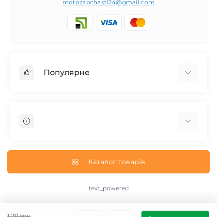
motozapchasti24@gmail.com
Популярне
Запчасти на мотоцикл Урал / МТ Днепр / К-750
Запчасти на мотоцикл Иж Юпитер / Планета
Запчасти на мотоцикл Ява
Запчасти на мотоцикл Минск
О нас
Запчасти на мотоцикл Восход
Доставка и Оплата
Каталог товарів
Запчасти на Дельту / Delta
Пользовательское соглашение
Запчасти на Альфу / Alpha
Возврат/Обмен
text_powered
Запчасти на скутер Honda
text_contact
Запчасти на Скутер Yamaha
text_sitemap
1 181 грн