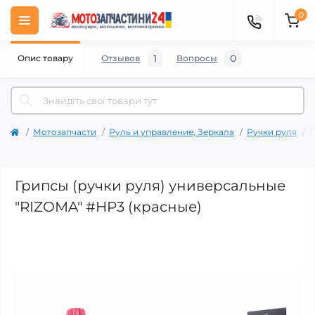
0
1
0
Опис товару
Отзывов
Вопросы
Мотозапчасти
Руль и управление, Зеркала
Ручки руля
Г
Грипсы (ручки руля) универсальные
"RIZOMA" #HP3 (красные)