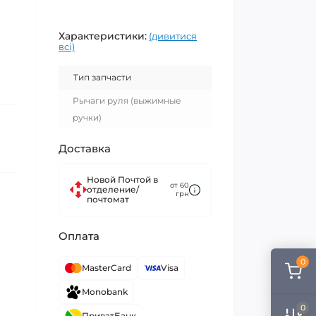
Характеристики:
(дивитися
всі)
Тип запчасти
Рычаги руля (выжимные
ручки)
Доставка
Новой Почтой в
от 60
отделение/
грн
почтомат
Оплата
0
MasterCard
Visa
Monobank
0
ПриватБанк