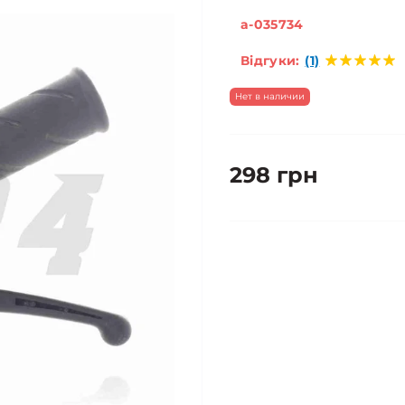
a-035734
Відгуки:
(1)
Нет в наличии
298 грн