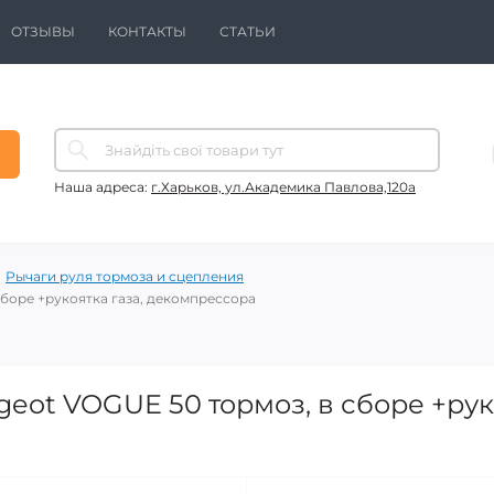
ОТЗЫВЫ
КОНТАКТЫ
СТАТЬИ
Наша адреса:
г.Харьков, ул.Академика Павлова,120а
Рычаги руля тормоза и сцепления
сборе +рукоятка газа, декомпрессора
eot VOGUE 50 тормоз, в сборе +руко