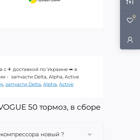
0
а с ✈ доставкой по Украине ➦ в
 - запчасти Delta, Alpha, Active
34
,
запчасти Delta
,
Alpha
,
Active
VOGUE 50 тормоз, в сборе
декомпрессора новый ?