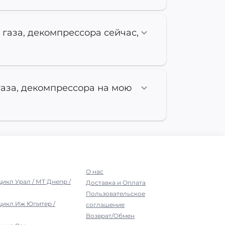
 газа, декомпрессора сейчас,
газа, декомпрессора на мою
О нас
цикл Урал / МТ Днепр /
Доставка и Оплата
Пользовательское
цикл Иж Юпитер /
соглашение
Возврат/Обмен