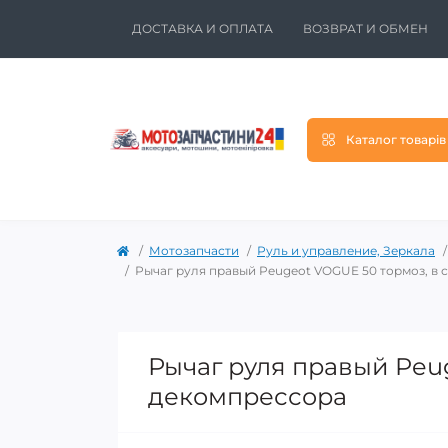
ДОСТАВКА И ОПЛАТА
ВОЗВРАТ И ОБМЕН
Каталог товарів
Мотозапчасти
Руль и управление, Зеркала
Рычаг руля правый Peugeot VOGUE 50 тормоз, в 
Рычаг руля правый Peug
декомпрессора