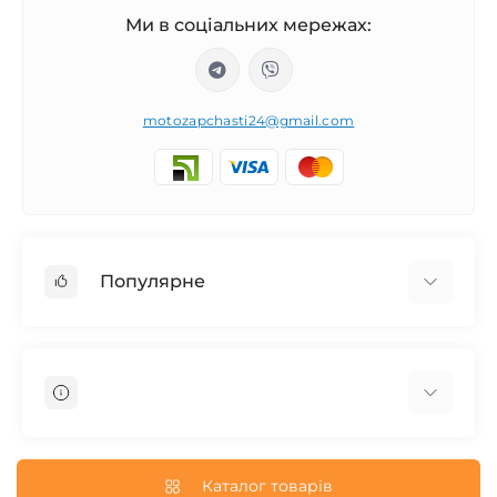
Ми в соціальних мережах:
motozapchasti24@gmail.com
Популярне
Запчасти на мотоцикл Урал / МТ Днепр / К-750
Запчасти на мотоцикл Иж Юпитер / Планета
Запчасти на мотоцикл Ява
Запчасти на мотоцикл Минск
О нас
Запчасти на мотоцикл Восход
Доставка и Оплата
Каталог товарів