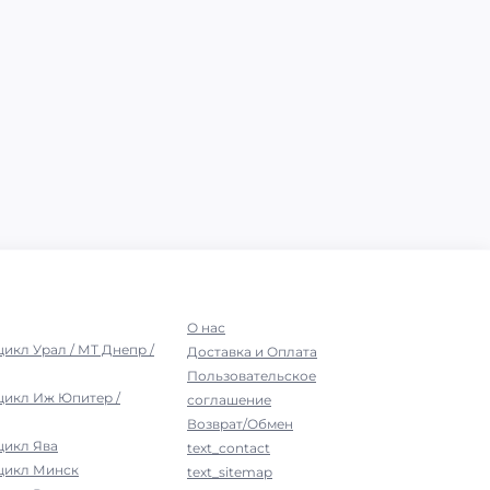
О нас
цикл Урал / МТ Днепр /
Доставка и Оплата
Пользовательское
цикл Иж Юпитер /
соглашение
Возврат/Обмен
цикл Ява
text_contact
оцикл Минск
text_sitemap