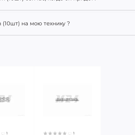
(10шт) на мою технику ?
1
1