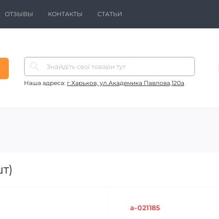
ОТЗЫВЫ
КОНТАКТЫ
СТАТЬИ
Наша адреса:
г.Харьков, ул.Академика Павлова,120а
т)
a-021185