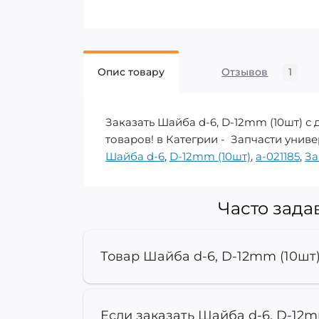
Опис товару
Отзывов
1
Заказать Шайба d-6, D-12mm (10шт) с
товаров! в Категрии - Запчасти унив
Шайба d-6
,
D-12mm (10шт)
,
a-021185
,
За
Часто зада
Товар Шайба d-6, D-12mm (10шт
Если заказать Шайба d-6, D-12m