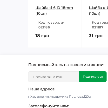
Шайба d-6, D-18mm
Шайба d-
(10шт)
(10шт)
Код товара:
a-
Код тов
021186
021187
18 грн
31 грн
Подписывайтесь на новости и акции:
Подписаться
Наша адреса:
г.Харьков, ул.Академика Павлова,120а
Зателефонуйте нам: