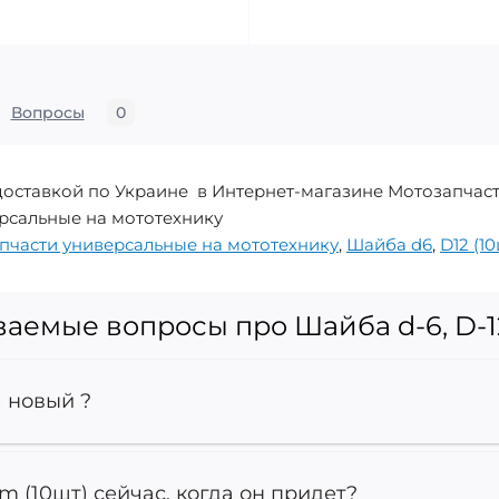
Вопросы
0
 доставкой по Украине в Интернет-магазине Мотозапчаст
ерсальные на мототехнику
пчасти универсальные на мототехнику
,
Шайба d6
,
D12 (1
ваемые вопросы про Шайба d-6, D-
) новый ?
m (10шт) сейчас, когда он придет?