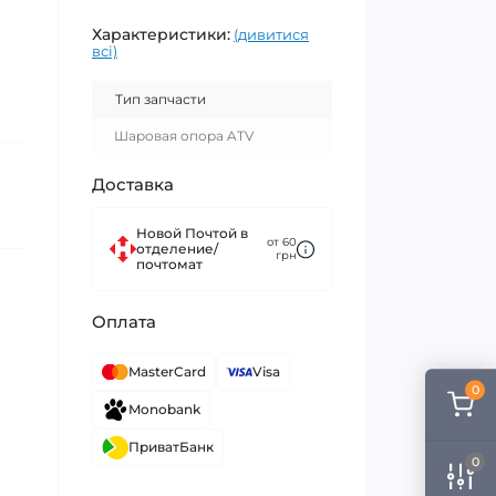
Характеристики:
(дивитися
всі)
Тип запчасти
Шаровая опора ATV
Доставка
Новой Почтой в
от 60
отделение/
грн
почтомат
Оплата
MasterCard
Visa
0
Monobank
ПриватБанк
0