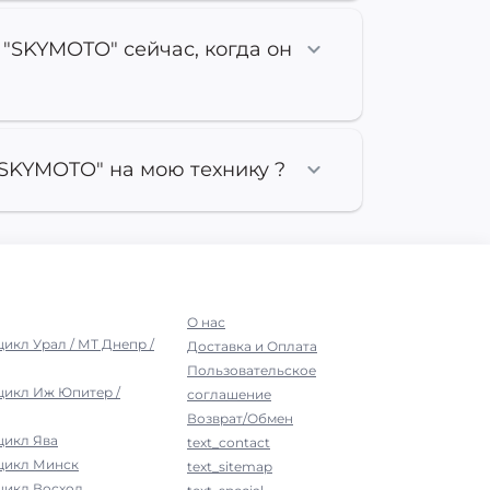
"SKYMOTO" сейчас, когда он
SKYMOTO" на мою технику ?
О нас
цикл Урал / МТ Днепр /
Доставка и Оплата
Пользовательское
цикл Иж Юпитер /
соглашение
Возврат/Обмен
цикл Ява
text_contact
оцикл Минск
text_sitemap
цикл Восход