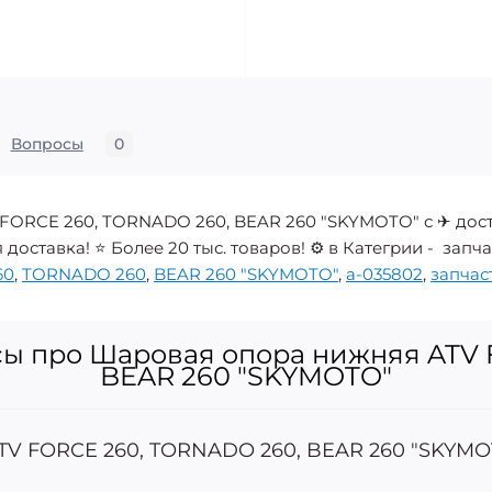
Вопросы
0
FORCE 260, TORNADO 260, BEAR 260 "SKYMOTO" с ✈ дост
оставка! ⭐ Более 20 тыс. товаров! ⚙️ в Категрии - зап
60
,
TORNADO 260
,
BEAR 260 "SKYMOTO"
,
a-035802
,
запчас
сы про Шаровая опора нижняя ATV 
BEAR 260 "SKYMOTO"
TV FORCE 260, TORNADO 260, BEAR 260 "SKYMO