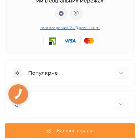
Ми в соціальних мережах:
motozapchasti24@gmail.com
Популярне
Запчасти на мотоцикл Урал / МТ Днепр / К-750
КНОПКА
ЗВ'ЯЗКУ
Запчасти на мотоцикл Иж Юпитер / Планета
Запчасти на мотоцикл Ява
Запчасти на мотоцикл Минск
О нас
Запчасти на мотоцикл Восход
Доставка и Оплата
Каталог товарів
Запчасти на Дельту / Delta
Пользовательское соглашение