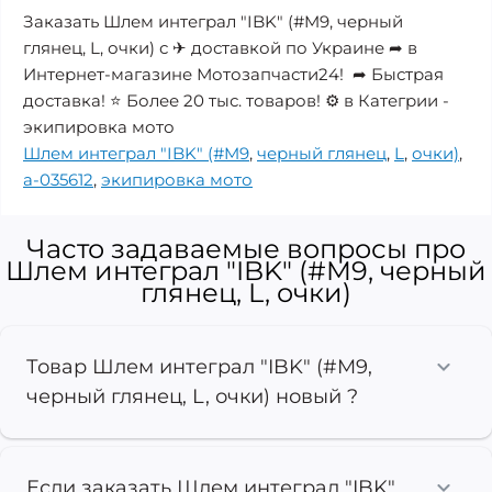
Заказать Шлем интеграл "IBK" (#M9, черный
глянец, L, очки) с ✈ доставкой по Украине ➦ в
Интернет-магазине Мотозапчасти24! ➦ Быстрая
доставка! ⭐ Более 20 тыс. товаров! ⚙️ в Категрии -
экипировка мото
Шлем интеграл "IBK" (#M9
,
черный глянец
,
L
,
очки)
,
a-035612
,
экипировка мото
Часто задаваемые вопросы про
Шлем интеграл "IBK" (#M9, черный
глянец, L, очки)
Товар Шлем интеграл "IBK" (#M9,
черный глянец, L, очки) новый ?
Если заказать Шлем интеграл "IBK"