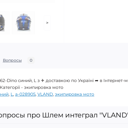
>
Вопросы
0
-Dino синий, L з ✈ доставкою по Україні ➦ в Інтернет
у Категорії - экипировка мото
иний
,
L
,
a-028905
,
VLAND
,
экипировка мото
опросы про Шлем интеграл "VLAND"