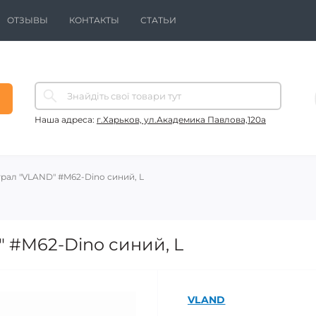
ОТЗЫВЫ
КОНТАКТЫ
СТАТЬИ
Наша адреса:
г.Харьков, ул.Академика Павлова,120а
рал "VLAND" #M62-Dino синий, L
 #M62-Dino синий, L
VLAND