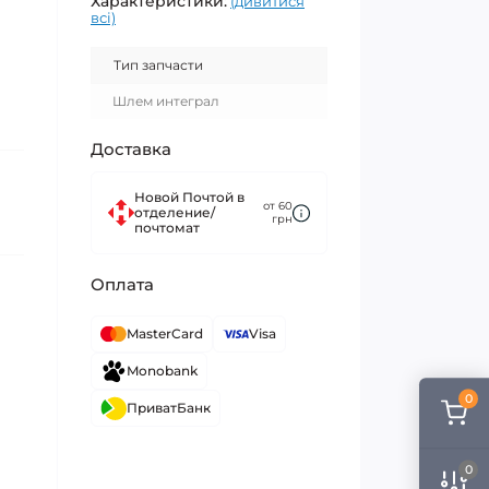
Характеристики:
(дивитися
всі)
Тип запчасти
Шлем интеграл
Доставка
Новой Почтой в
от 60
отделение/
грн
почтомат
Оплата
MasterCard
Visa
Monobank
0
ПриватБанк
0