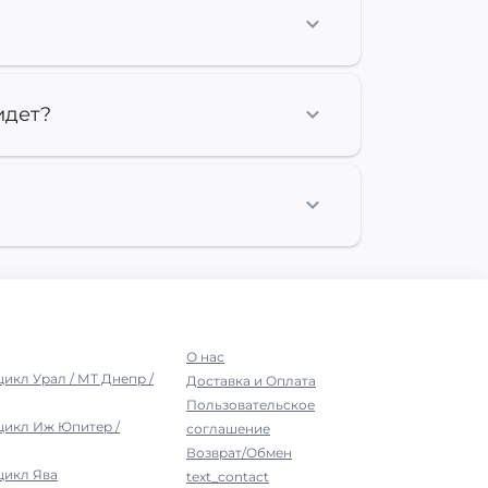
идет?
О нас
цикл Урал / МТ Днепр /
Доставка и Оплата
Пользовательское
цикл Иж Юпитер /
соглашение
Возврат/Обмен
цикл Ява
text_contact