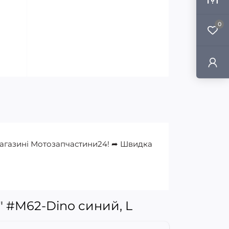
0
-магазині Мотозапчастини24! ➦ Швидка
 #M62-Dino синий, L