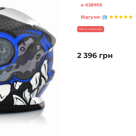
a-028905
Відгуки:
(1)
Нет в наличии
2 396 грн