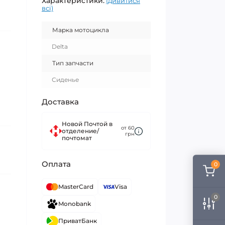
Характеристики:
(дивитися
всі)
Марка мотоцикла
Delta
Тип запчасти
Сиденье
Доставка
Новой Почтой в
от 60
отделение/
грн
почтомат
Оплата
0
MasterCard
Visa
0
Monobank
ПриватБанк