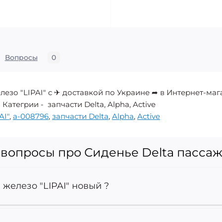
Вопросы
0
елезо "LIPAI" с ✈ доставкой по Украине ➦ в Интернет-м
 Категрии - запчасти Delta, Alpha, Active
AI"
,
a-008796
,
запчасти Delta
,
Alpha
,
Active
вопросы про Сиденье Delta пассажи
 железо "LIPAI" новый ?