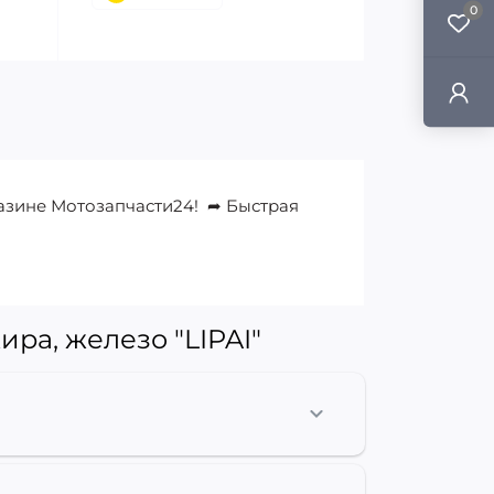
0
агазине Мотозапчасти24! ➦ Быстрая
ра, железо "LIPAI"