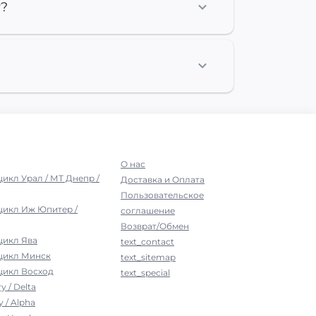
т?
О нас
цикл Урал / МТ Днепр /
Доставка и Оплата
Пользовательское
цикл Иж Юпитер /
соглашение
Возврат/Обмен
цикл Ява
text_contact
оцикл Минск
text_sitemap
цикл Восход
text_special
у / Delta
 / Alpha