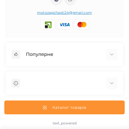
motozapchasti24@gmail.com
Популярне
Запчасти на мотоцикл Урал / МТ Днепр / К-750
Запчасти на мотоцикл Иж Юпитер / Планета
Запчасти на мотоцикл Ява
Запчасти на мотоцикл Минск
О нас
Запчасти на мотоцикл Восход
Доставка и Оплата
Каталог товарів
Запчасти на Дельту / Delta
Пользовательское соглашение
Запчасти на Альфу / Alpha
Возврат/Обмен
text_powered
Запчасти на скутер Honda