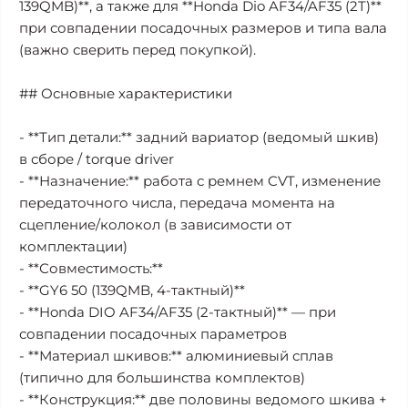
139QMB)**, а также для **Honda Dio AF34/AF35 (2T)**
при совпадении посадочных размеров и типа вала
(важно сверить перед покупкой).
## Основные характеристики
- **Тип детали:** задний вариатор (ведомый шкив)
в сборе / torque driver
- **Назначение:** работа с ремнем CVT, изменение
передаточного числа, передача момента на
сцепление/колокол (в зависимости от
комплектации)
- **Совместимость:**
- **GY6 50 (139QMB, 4-тактный)**
- **Honda DIO AF34/AF35 (2-тактный)** — при
совпадении посадочных параметров
- **Материал шкивов:** алюминиевый сплав
(типично для большинства комплектов)
- **Конструкция:** две половины ведомого шкива +