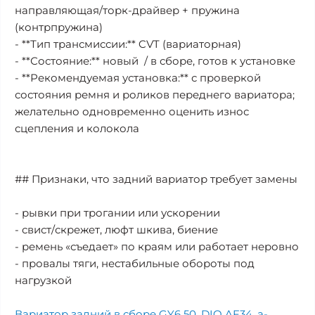
направляющая/торк-драйвер + пружина
(контрпружина)
- **Тип трансмиссии:** CVT (вариаторная)
- **Состояние:** новый / в сборе, готов к установке
- **Рекомендуемая установка:** с проверкой
состояния ремня и роликов переднего вариатора;
желательно одновременно оценить износ
сцепления и колокола
## Признаки, что задний вариатор требует замены
- рывки при трогании или ускорении
- свист/скрежет, люфт шкива, биение
- ремень «съедает» по краям или работает неровно
- провалы тяги, нестабильные обороты под
нагрузкой
Вариатор задний в сборе GY6 50
,
DIO AF34
,
a-