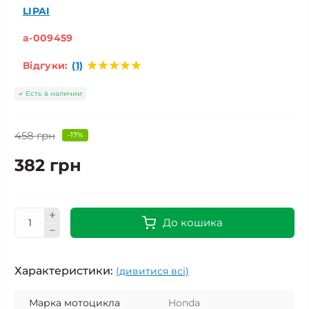
LIPAI
a-009459
Відгуки:
(1)
Есть в наличии
458 грн
-17%
382 грн
До кошика
Характеристики:
(дивитися всі)
Марка мотоцикла
Honda