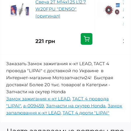
Свеча 2Т M14x1.25 L12.7
Зве
W20FPU "DENSO"
пер
(оригинал)
дем
(бе
221 грн
20
Заказать Замок зажигания к-кт LEAD, TACT 4
провода "LIPAI" с доставкой по Украине в
Интернет-магазине Мотозапчасти24! Быстрая
доставка! Более 20 тыс. товаров! в Категрии -
Запчасти на скутер Honda
Замок зажигания к-кт LEAD
,
TACT 4 провода
"LIPAI"
,
a-009459
,
Запчасти на скутер Honda
,
Замок
запалювання к-кт LEAD
,
TACT 4 дроти "LIPAI"