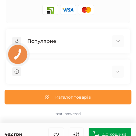
Популярне
Запчасти на мотоцикл Урал / МТ Днепр / К-750
Запчасти на мотоцикл Иж Юпитер / Планета
Запчасти на мотоцикл Ява
Запчасти на мотоцикл Минск
О нас
Запчасти на мотоцикл Восход
Доставка и Оплата
Каталог товарів
Запчасти на Дельту / Delta
Пользовательское соглашение
Запчасти на Альфу / Alpha
Возврат/Обмен
text_powered
Запчасти на скутер Honda
text_contact
Запчасти на Скутер Yamaha
text_sitemap
482 грн
Запчасти на скутер Suzuki
До кошика