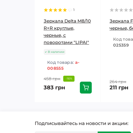
1
Зеркала Delta M8/10
Зеркала 
R+R круглые,
черные, б
черные, с
Код тов
поворотами "LIPAI"
025359
В наличии
Код товара:
a-
008555
458 грн
-16%
264 грн
383 грн
211 грн
Подписывайтесь на новости и акции: