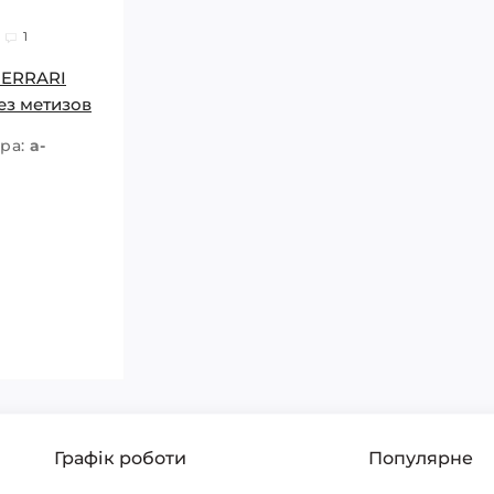
1
FERRARI
ез метизов
ара:
a-
Графік роботи
Популярне