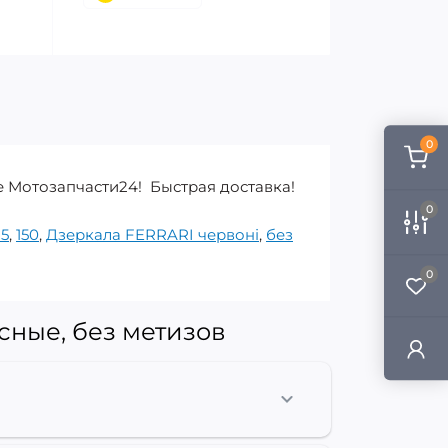
0
е Мотозапчасти24! Быстрая доставка!
0
25
,
150
,
Дзеркала FERRARI червоні
,
без
0
сные, без метизов