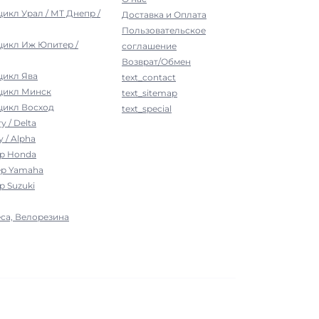
цикл Урал / МТ Днепр /
Доставка и Оплата
Пользовательское
цикл Иж Юпитер /
соглашение
Возврат/Обмен
цикл Ява
text_contact
оцикл Минск
text_sitemap
цикл Восход
text_special
у / Delta
 / Alpha
ер Honda
ер Yamaha
р Suzuki
са, Велорезина