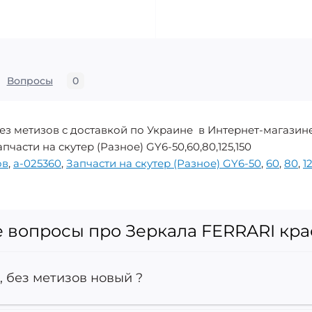
Вопросы
0
ез метизов с доставкой по Украине в Интернет-магазин
пчасти на скутер (Разное) GY6-50,60,80,125,150
ов
,
a-025360
,
Запчасти на скутер (Разное) GY6-50
,
60
,
80
,
1
 вопросы про Зеркала FERRARI кра
, без метизов новый ?