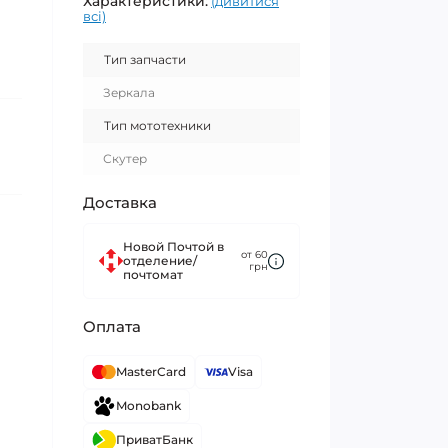
Характеристики:
(дивитися
всі)
Тип запчасти
Зеркала
Тип мототехники
Скутер
Доставка
Новой Почтой в
от 60
отделение/
грн
почтомат
Оплата
MasterCard
Visa
Monobank
ПриватБанк