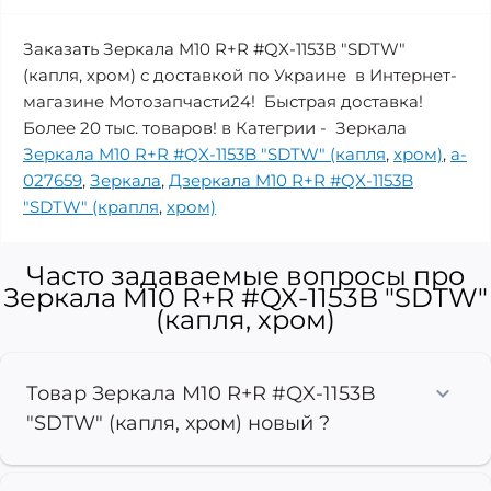
Заказать Зеркала M10 R+R #QX-1153B "SDTW"
(капля, хром) с доставкой по Украине в Интернет-
магазине Мотозапчасти24! Быстрая доставка!
Более 20 тыс. товаров! в Категрии - Зеркала
Зеркала M10 R+R #QX-1153B "SDTW" (капля
,
хром)
,
a-
027659
,
Зеркала
,
Дзеркала M10 R+R #QX-1153B
"SDTW" (крапля
,
хром)
Часто задаваемые вопросы про
Зеркала M10 R+R #QX-1153B "SDTW"
(капля, хром)
Товар Зеркала M10 R+R #QX-1153B
"SDTW" (капля, хром) новый ?