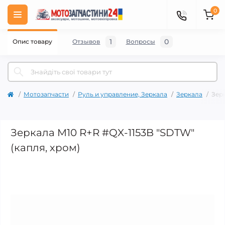
0
1
0
Опис товару
Отзывов
Вопросы
Мотозапчасти
Руль и управление, Зеркала
Зеркала
Зерк
Зеркала M10 R+R #QX-1153B "SDTW"
(капля, хром)